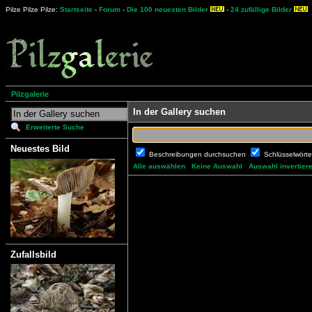
Pilze Pilze Pilze:
Startseite
-
Forum
-
Die 100 neuesten Bilder
-
24 zufällige Bilder
Pilzgalerie
In der Gallery suchen
Erweiterte Suche
Neuestes Bild
Beschreibungen durchsuchen
Schlüsselwört
Alle auswählen
Keine Auswahl
Auswahl invertier
Zufallsbild