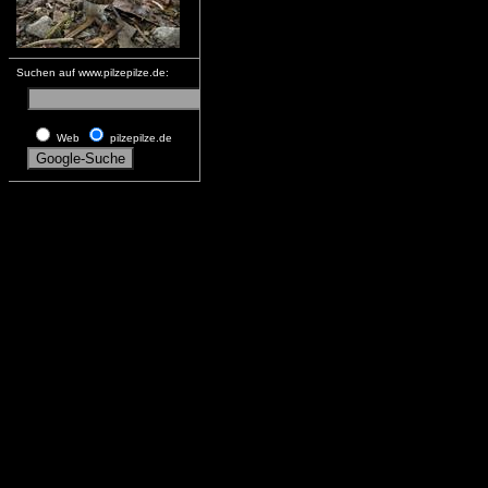
Suchen auf www.pilzepilze.de:
Web
pilzepilze.de