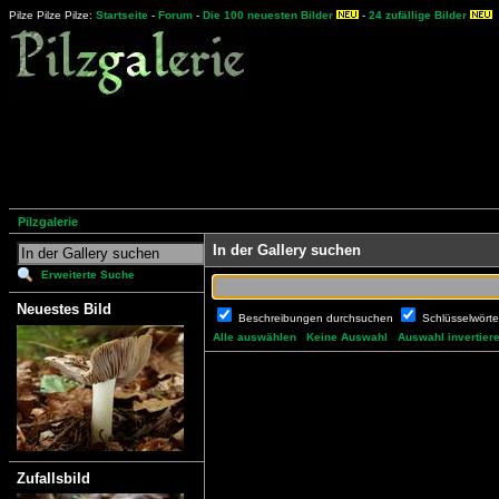
Pilze Pilze Pilze:
Startseite
-
Forum
-
Die 100 neuesten Bilder
-
24 zufällige Bilder
Pilzgalerie
In der Gallery suchen
Erweiterte Suche
Neuestes Bild
Beschreibungen durchsuchen
Schlüsselwört
Alle auswählen
Keine Auswahl
Auswahl invertier
Zufallsbild