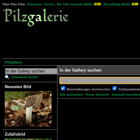
Pilze Pilze Pilze:
Startseite
-
Forum
-
Die 100 neuesten Bilder
-
24 zufällige Bilder
Pilzgalerie
In der Gallery suchen
Erweiterte Suche
Neuestes Bild
Beschreibungen durchsuchen
Schlüsselwört
Alle auswählen
Keine Auswahl
Auswahl invertier
Zufallsbild