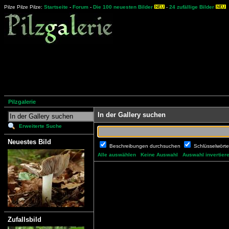
Pilze Pilze Pilze:
Startseite
-
Forum
-
Die 100 neuesten Bilder
-
24 zufällige Bilder
Pilzgalerie
In der Gallery suchen
Erweiterte Suche
Neuestes Bild
Beschreibungen durchsuchen
Schlüsselwört
Alle auswählen
Keine Auswahl
Auswahl invertier
Zufallsbild