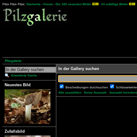
Pilze Pilze Pilze:
Startseite
-
Forum
-
Die 100 neuesten Bilder
-
24 zufällige Bilder
Pilzgalerie
In der Gallery suchen
Erweiterte Suche
Neuestes Bild
Beschreibungen durchsuchen
Schlüsselwört
Alle auswählen
Keine Auswahl
Auswahl invertier
Zufallsbild