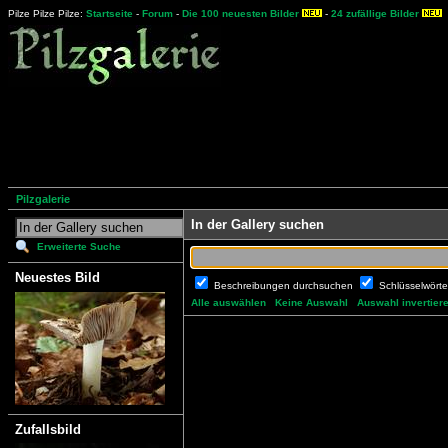
Pilze Pilze Pilze:
Startseite
-
Forum
-
Die 100 neuesten Bilder
-
24 zufällige Bilder
Pilzgalerie
In der Gallery suchen
Erweiterte Suche
Neuestes Bild
Beschreibungen durchsuchen
Schlüsselwört
Alle auswählen
Keine Auswahl
Auswahl invertier
Zufallsbild