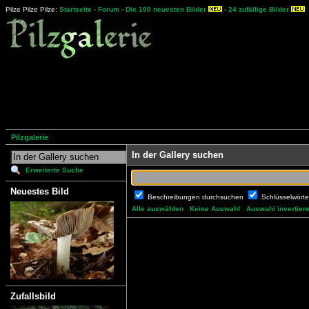
Pilze Pilze Pilze:
Startseite
-
Forum
-
Die 100 neuesten Bilder
-
24 zufällige Bilder
Pilzgalerie
In der Gallery suchen
Erweiterte Suche
Neuestes Bild
Beschreibungen durchsuchen
Schlüsselwört
Alle auswählen
Keine Auswahl
Auswahl invertier
Zufallsbild