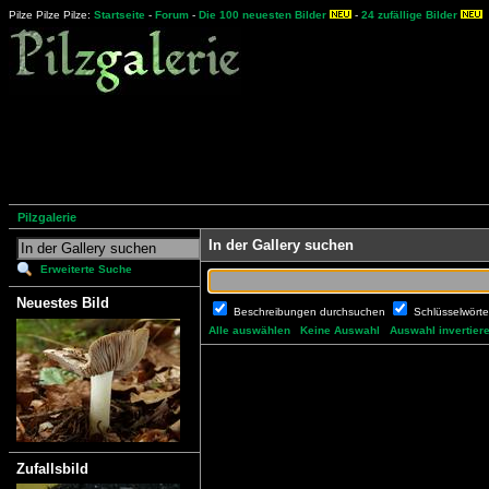
Pilze Pilze Pilze:
Startseite
-
Forum
-
Die 100 neuesten Bilder
-
24 zufällige Bilder
Pilzgalerie
In der Gallery suchen
Erweiterte Suche
Neuestes Bild
Beschreibungen durchsuchen
Schlüsselwört
Alle auswählen
Keine Auswahl
Auswahl invertier
Zufallsbild