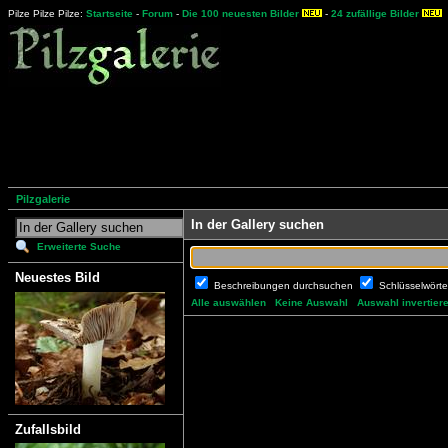
Pilze Pilze Pilze:
Startseite
-
Forum
-
Die 100 neuesten Bilder
-
24 zufällige Bilder
Pilzgalerie
In der Gallery suchen
Erweiterte Suche
Neuestes Bild
Beschreibungen durchsuchen
Schlüsselwört
Alle auswählen
Keine Auswahl
Auswahl invertier
Zufallsbild