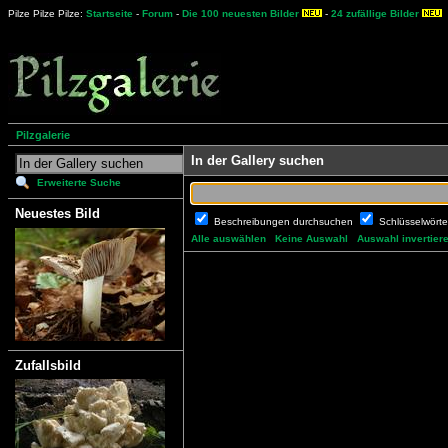
Pilze Pilze Pilze:
Startseite
-
Forum
-
Die 100 neuesten Bilder
-
24 zufällige Bilder
Pilzgalerie
In der Gallery suchen
Erweiterte Suche
Neuestes Bild
Beschreibungen durchsuchen
Schlüsselwört
Alle auswählen
Keine Auswahl
Auswahl invertier
Zufallsbild