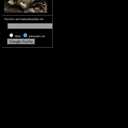
Suchen auf www.pilzepilze.de:
Web
pilzepilze.de