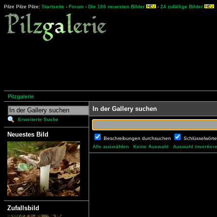
Pilze Pilze Pilze:
Startseite
-
Forum
-
Die 100 neuesten Bilder
-
24 zufällige Bilder
Pilzgalerie
In der Gallery suchen
Erweiterte Suche
Neuestes Bild
Beschreibungen durchsuchen
Schlüsselwört
Alle auswählen
Keine Auswahl
Auswahl invertier
Zufallsbild