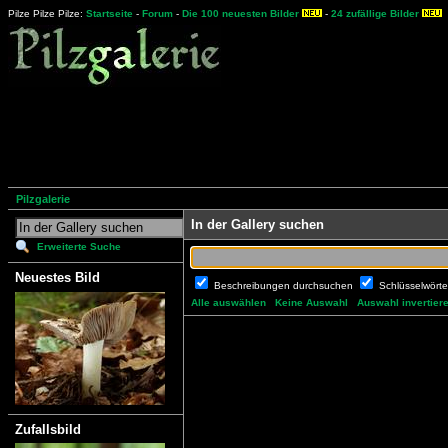
Pilze Pilze Pilze:
Startseite
-
Forum
-
Die 100 neuesten Bilder
-
24 zufällige Bilder
Pilzgalerie
In der Gallery suchen
Erweiterte Suche
Neuestes Bild
Beschreibungen durchsuchen
Schlüsselwört
Alle auswählen
Keine Auswahl
Auswahl invertier
Zufallsbild