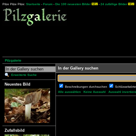
Pilze Pilze Pilze:
Startseite
-
Forum
-
Die 100 neuesten Bilder
-
24 zufällige Bilder
Pilzgalerie
In der Gallery suchen
Erweiterte Suche
Neuestes Bild
Beschreibungen durchsuchen
Schlüsselwört
Alle auswählen
Keine Auswahl
Auswahl invertier
Zufallsbild