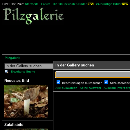
Pilze Pilze Pilze:
Startseite
-
Forum
-
Die 100 neuesten Bilder
-
24 zufällige Bilder
Pilzgalerie
In der Gallery suchen
Erweiterte Suche
Neuestes Bild
Beschreibungen durchsuchen
Schlüsselwört
Alle auswählen
Keine Auswahl
Auswahl invertier
Zufallsbild