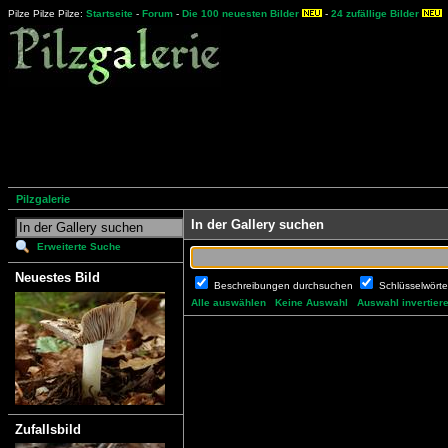
Pilze Pilze Pilze:
Startseite
-
Forum
-
Die 100 neuesten Bilder
-
24 zufällige Bilder
Pilzgalerie
In der Gallery suchen
Erweiterte Suche
Neuestes Bild
Beschreibungen durchsuchen
Schlüsselwört
Alle auswählen
Keine Auswahl
Auswahl invertier
Zufallsbild