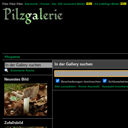
Pilze Pilze Pilze:
Startseite
-
Forum
-
Die 100 neuesten Bilder
-
24 zufällige Bilder
Pilzgalerie
In der Gallery suchen
Erweiterte Suche
Neuestes Bild
Beschreibungen durchsuchen
Schlüsselwört
Alle auswählen
Keine Auswahl
Auswahl invertier
Zufallsbild