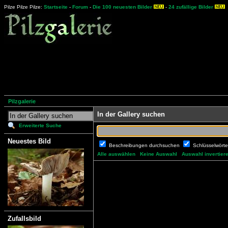
Pilze Pilze Pilze:
Startseite
-
Forum
-
Die 100 neuesten Bilder
-
24 zufällige Bilder
Pilzgalerie
In der Gallery suchen
Erweiterte Suche
Neuestes Bild
Beschreibungen durchsuchen
Schlüsselwört
Alle auswählen
Keine Auswahl
Auswahl invertier
Zufallsbild