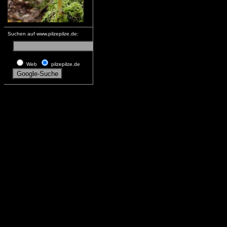
Suchen auf www.pilzepilze.de:
Web
pilzepilze.de