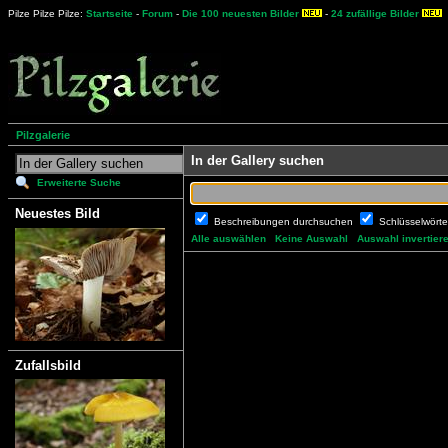
Pilze Pilze Pilze:
Startseite
-
Forum
-
Die 100 neuesten Bilder
-
24 zufällige Bilder
Pilzgalerie
In der Gallery suchen
Erweiterte Suche
Neuestes Bild
Beschreibungen durchsuchen
Schlüsselwört
Alle auswählen
Keine Auswahl
Auswahl invertier
Zufallsbild