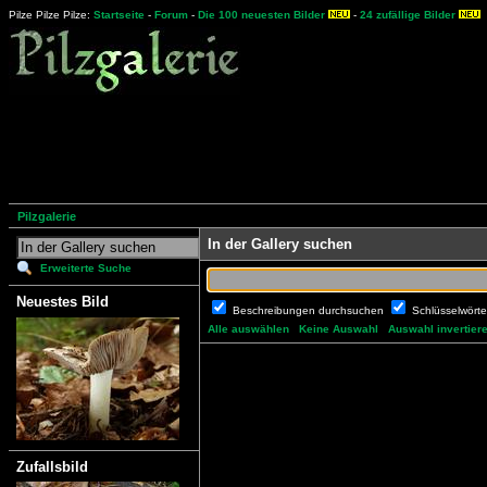
Pilze Pilze Pilze:
Startseite
-
Forum
-
Die 100 neuesten Bilder
-
24 zufällige Bilder
Pilzgalerie
In der Gallery suchen
Erweiterte Suche
Neuestes Bild
Beschreibungen durchsuchen
Schlüsselwört
Alle auswählen
Keine Auswahl
Auswahl invertier
Zufallsbild