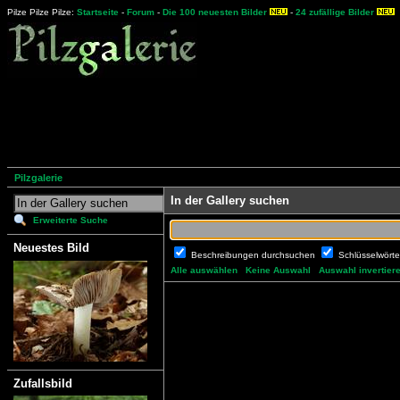
Pilze Pilze Pilze:
Startseite
-
Forum
-
Die 100 neuesten Bilder
-
24 zufällige Bilder
Pilzgalerie
In der Gallery suchen
Erweiterte Suche
Neuestes Bild
Beschreibungen durchsuchen
Schlüsselwört
Alle auswählen
Keine Auswahl
Auswahl invertier
Zufallsbild