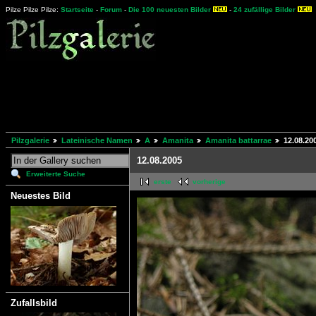
Pilze Pilze Pilze:
Startseite
-
Forum
-
Die 100 neuesten Bilder
-
24 zufällige Bilder
Pilzgalerie
Lateinische Namen
A
Amanita
Amanita battarrae
12.08.20
12.08.2005
Erweiterte Suche
erste
vorherige
Neuestes Bild
Zufallsbild