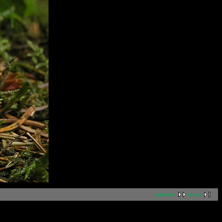
nächste
letzte