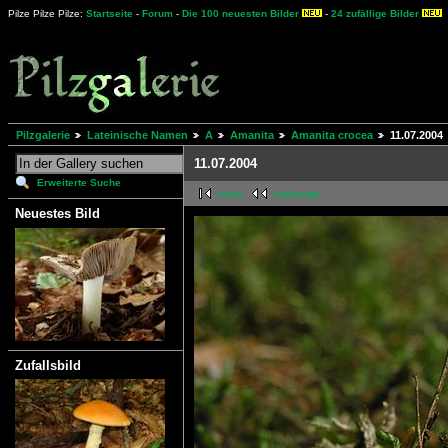
Pilze Pilze Pilze:
Startseite
-
Forum
-
Die 100 neuesten Bilder
-
24 zufällige Bilder
Pilzgalerie
Lateinische Namen
A
Amanita
Amanita crocea
11.07.2004
11.07.2004
Erweiterte Suche
erste
vorherige
Neuestes Bild
Zufallsbild