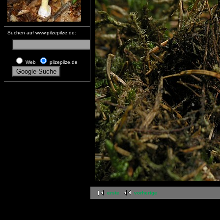
Suchen auf www.pilzepilze.de:
Web
pilzepilze.de
erste
vorherige