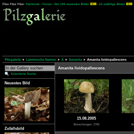
Pilze Pilze Pilze:
Startseite
-
Forum
-
Die 100 neuesten Bilder
-
24 zufällige Bilder
Pilzgalerie
Lateinische Namen
A
Amanita
Amanita lividopallescens
Amanita lividopallescens
Erweiterte Suche
Neuestes Bild
15.08.2005
Betrachtungen: 2769
Be
Zufallsbild