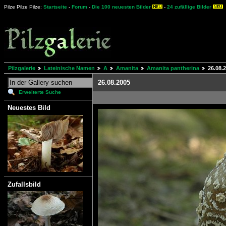
Pilze Pilze Pilze:
Startseite
-
Forum
-
Die 100 neuesten Bilder
-
24 zufällige Bilder
Pilzgalerie
Lateinische Namen
A
Amanita
Amanita pantherina
26.08.
26.08.2005
Erweiterte Suche
Neuestes Bild
Zufallsbild