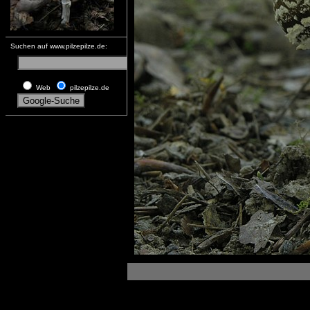
Suchen auf www.pilzepilze.de:
Web
pilzepilze.de