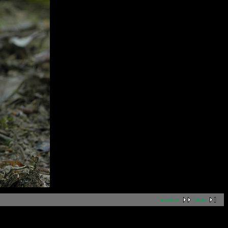
nächste
letzte