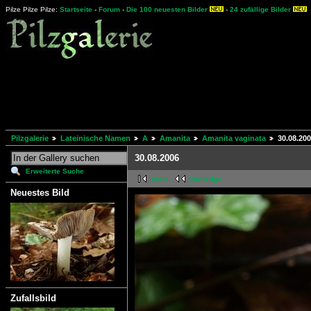
Pilze Pilze Pilze:
Startseite
-
Forum
-
Die 100 neuesten Bilder
-
24 zufällige Bilder
Pilzgalerie
Lateinische Namen
A
Amanita
Amanita vaginata
30.08.20
30.08.2006
Erweiterte Suche
erste
vorherige
Neuestes Bild
Zufallsbild