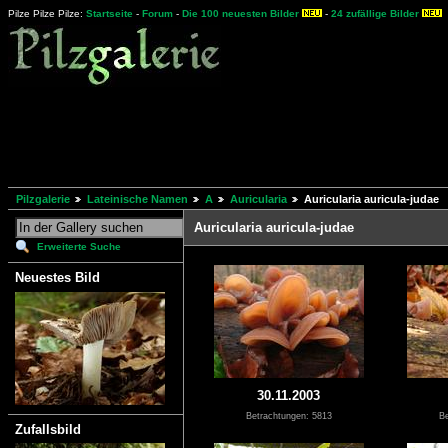
Pilze Pilze Pilze:
Startseite
-
Forum
-
Die 100 neuesten Bilder
-
24 zufällige Bilder
Pilzgalerie
Lateinische Namen
A
Auricularia
Auricularia auricula-judae
Auricularia auricula-judae
Erweiterte Suche
Neuestes Bild
30.11.2003
Betrachtungen: 5813
Be
Zufallsbild