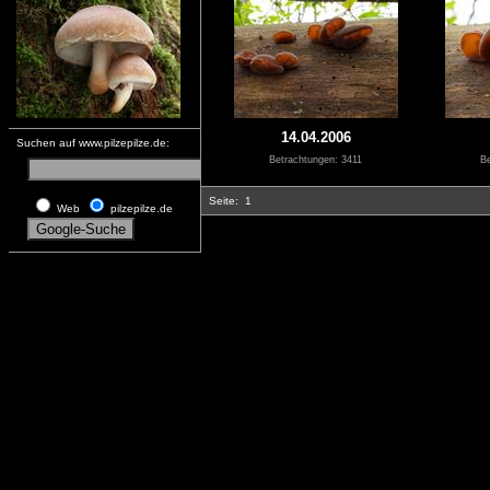
14.04.2006
Suchen auf www.pilzepilze.de:
Betrachtungen: 3411
Be
Seite:
1
Web
pilzepilze.de