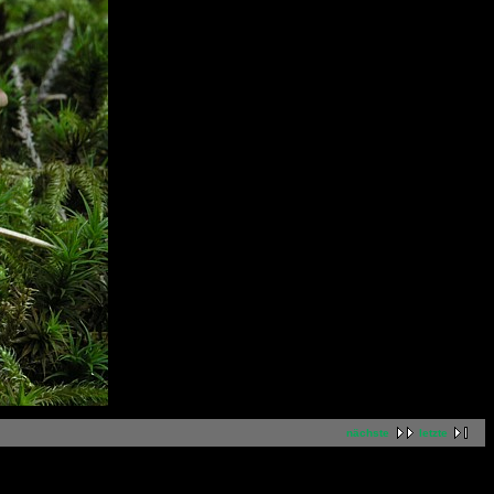
nächste
letzte