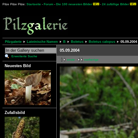
Pilze Pilze Pilze:
Startseite
-
Forum
-
Die 100 neuesten Bilder
-
24 zufällige Bilder
Pilzgalerie
Lateinische Namen
B
Boletus
Boletus calopus
05.09.2004
05.09.2004
Erweiterte Suche
erste
vorherige
Neuestes Bild
Zufallsbild