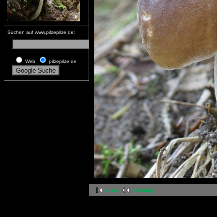
Suchen auf www.pilzepilze.de:
Web
pilzepilze.de
erste
vorherige