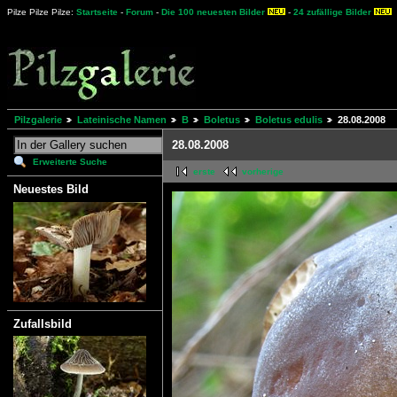
Pilze Pilze Pilze:
Startseite
-
Forum
-
Die 100 neuesten Bilder
-
24 zufällige Bilder
Pilzgalerie
Lateinische Namen
B
Boletus
Boletus edulis
28.08.2008
28.08.2008
Erweiterte Suche
erste
vorherige
Neuestes Bild
Zufallsbild