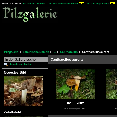
Pilze Pilze Pilze:
Startseite
-
Forum
-
Die 100 neuesten Bilder
-
24 zufällige Bilder
Pilzgalerie
Lateinische Namen
C
Cantharellus
Cantharellus aurora
Cantharellus aurora
Erweiterte Suche
Neuestes Bild
02.10.2002
Betrachtungen: 3307
Be
Zufallsbild