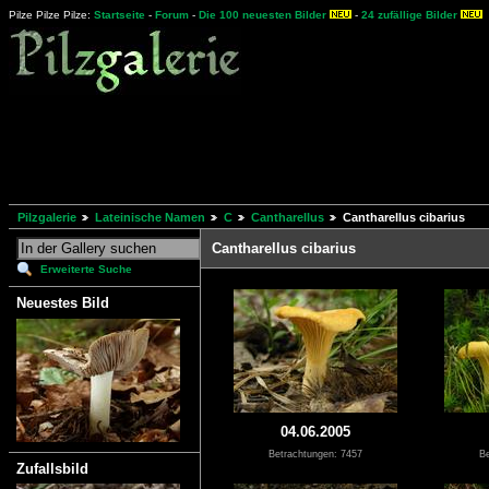
Pilze Pilze Pilze:
Startseite
-
Forum
-
Die 100 neuesten Bilder
-
24 zufällige Bilder
Pilzgalerie
Lateinische Namen
C
Cantharellus
Cantharellus cibarius
Cantharellus cibarius
Erweiterte Suche
Neuestes Bild
04.06.2005
Betrachtungen: 7457
Be
Zufallsbild