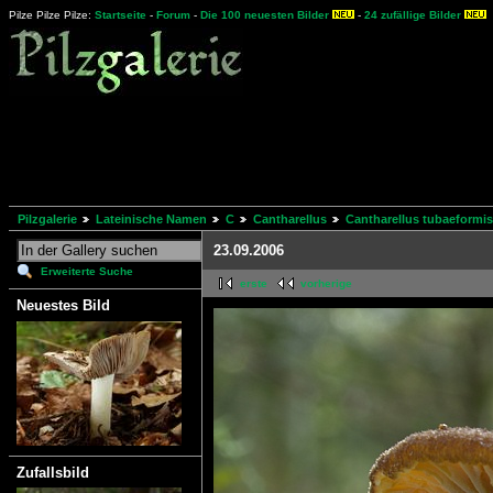
Pilze Pilze Pilze:
Startseite
-
Forum
-
Die 100 neuesten Bilder
-
24 zufällige Bilder
Pilzgalerie
Lateinische Namen
C
Cantharellus
Cantharellus tubaeformis
23.09.2006
Erweiterte Suche
erste
vorherige
Neuestes Bild
Zufallsbild