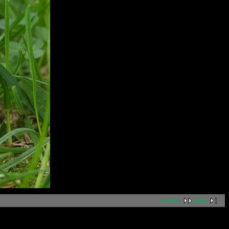
nächste
letzte