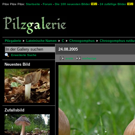
Pilze Pilze Pilze:
Startseite
-
Forum
-
Die 100 neuesten Bilder
-
24 zufällige Bilder
Pilzgalerie
Lateinische Namen
C
Chroogomphus
Chroogomphus rutilu
24.08.2005
Erweiterte Suche
erste
vorherige
Neuestes Bild
Zufallsbild