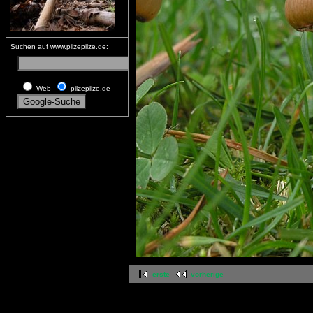
Suchen auf www.pilzepilze.de:
Web
pilzepilze.de
erste
vorherige