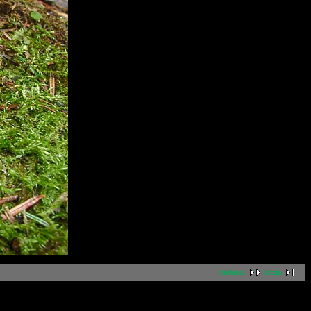
nächste
letzte