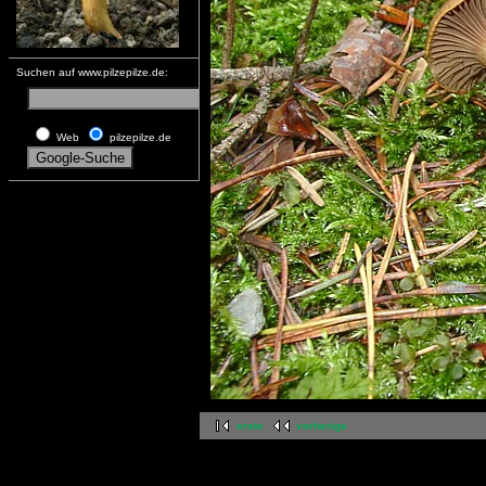
Suchen auf www.pilzepilze.de:
Web
pilzepilze.de
erste
vorherige