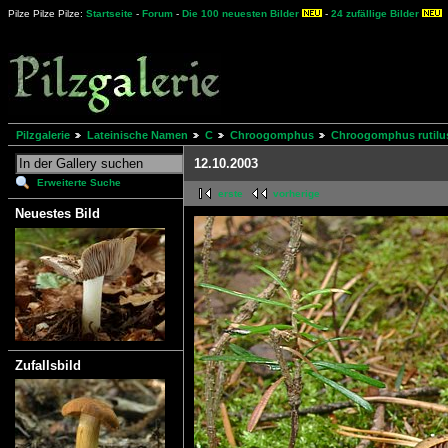
Pilze Pilze Pilze:
Startseite
-
Forum
-
Die 100 neuesten Bilder
-
24 zufällige Bilder
Pilzgalerie
Lateinische Namen
C
Chroogomphus
Chroogomphus rutilu
12.10.2003
Erweiterte Suche
erste
vorherige
Neuestes Bild
Zufallsbild