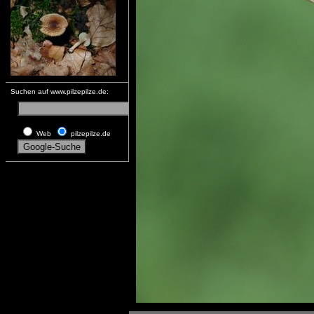
Suchen auf www.pilzepilze.de:
Web
pilzepilze.de