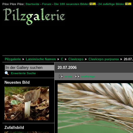
Pilze Pilze Pilze:
Startseite
-
Forum
-
Die 100 neuesten Bilder
-
24 zufällige Bilder
Pilzgalerie
Lateinische Namen
C
Claviceps
Claviceps purpurea
20.07
20.07.2006
Erweiterte Suche
erste
vorherige
Neuestes Bild
Zufallsbild