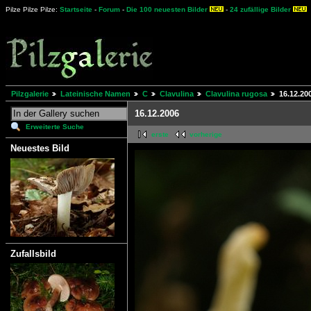
Pilze Pilze Pilze:
Startseite
-
Forum
-
Die 100 neuesten Bilder
-
24 zufällige Bilder
Pilzgalerie
Lateinische Namen
C
Clavulina
Clavulina rugosa
16.12.20
16.12.2006
Erweiterte Suche
erste
vorherige
Neuestes Bild
Zufallsbild