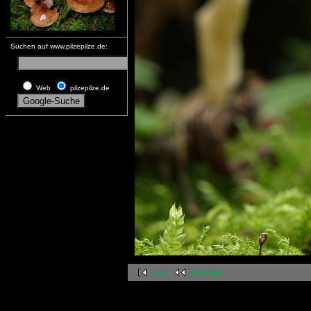
Suchen auf www.pilzepilze.de:
Web
pilzepilze.de
erste
vorherige