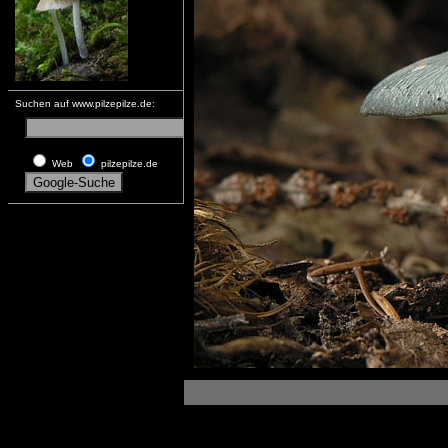
Suchen auf www.pilzepilze.de:
Web
pilzepilze.de