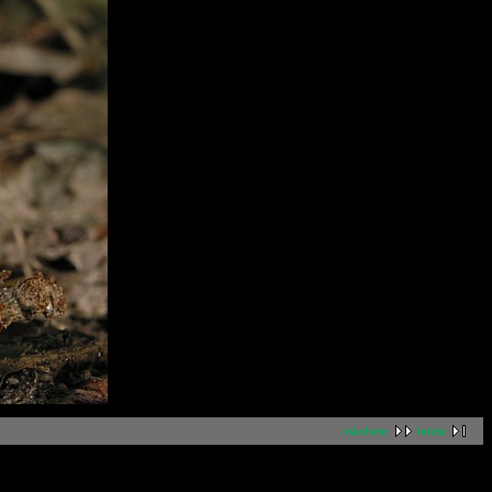
nächste
letzte