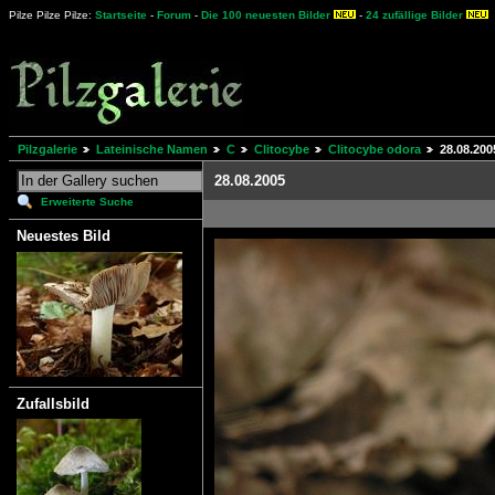
Pilze Pilze Pilze:
Startseite
-
Forum
-
Die 100 neuesten Bilder
-
24 zufällige Bilder
Pilzgalerie
Lateinische Namen
C
Clitocybe
Clitocybe odora
28.08.200
28.08.2005
Erweiterte Suche
Neuestes Bild
Zufallsbild