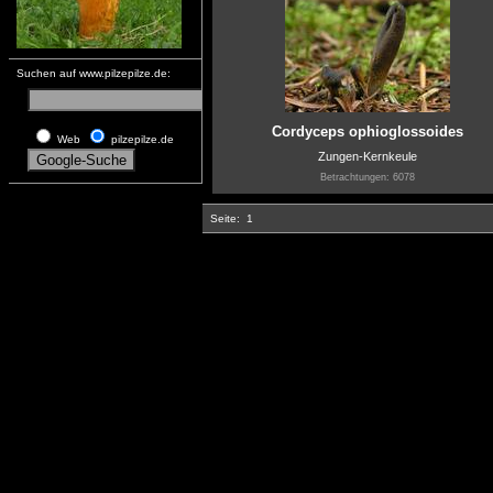
Suchen auf www.pilzepilze.de:
Cordyceps ophioglossoides
Web
pilzepilze.de
Zungen-Kernkeule
Betrachtungen: 6078
Seite:
1