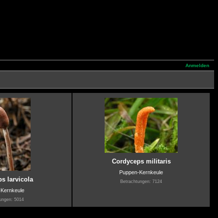
Anmelden
Cordyceps militaris
Puppen-Kernkeule
s larvicola
Betrachtungen: 7124
-Kernkeule
ungen: 5014