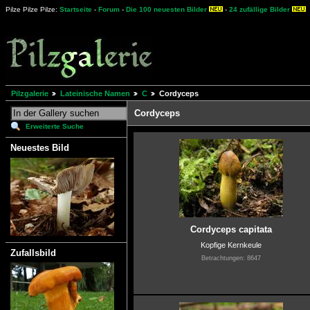
Pilze Pilze Pilze:
Startseite
-
Forum
-
Die 100 neuesten Bilder
-
24 zufällige Bilder
Pilzgalerie
Lateinische Namen
C
Cordyceps
Cordyceps
Erweiterte Suche
Neuestes Bild
Cordyceps capitata
Kopfige Kernkeule
Zufallsbild
Betrachtungen: 8647