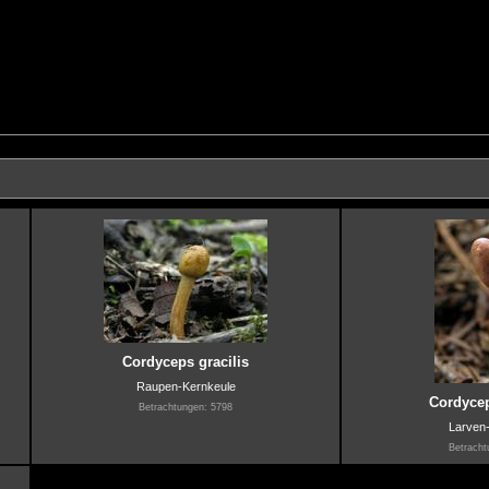
Cordyceps gracilis
Raupen-Kernkeule
Cordycep
Betrachtungen: 5798
Larven
Betracht