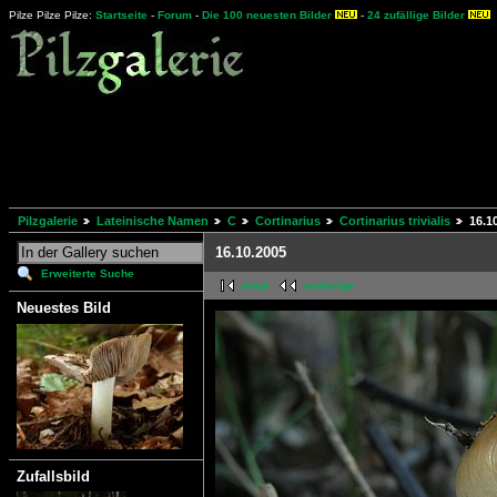
Pilze Pilze Pilze:
Startseite
-
Forum
-
Die 100 neuesten Bilder
-
24 zufällige Bilder
Pilzgalerie
Lateinische Namen
C
Cortinarius
Cortinarius trivialis
16.1
16.10.2005
Erweiterte Suche
erste
vorherige
Neuestes Bild
Zufallsbild