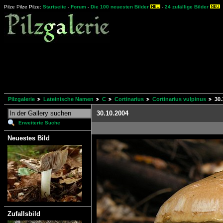
Pilze Pilze Pilze:
Startseite
-
Forum
-
Die 100 neuesten Bilder
-
24 zufällige Bilder
Pilzgalerie
Lateinische Namen
C
Cortinarius
Cortinarius vulpinus
30.
30.10.2004
Erweiterte Suche
Neuestes Bild
Zufallsbild