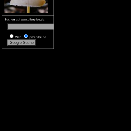
Suchen auf www.pilzepilze.de:
Web
pilzepilze.de