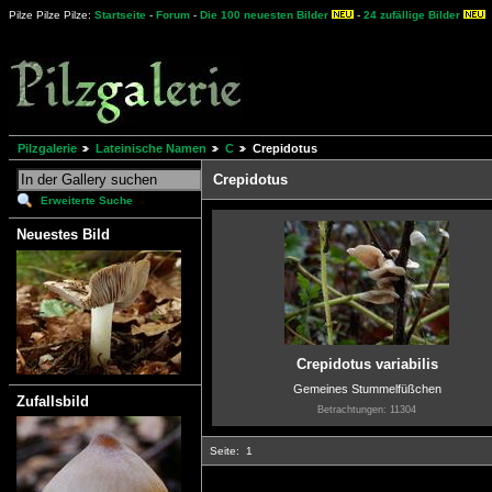
Pilze Pilze Pilze:
Startseite
-
Forum
-
Die 100 neuesten Bilder
-
24 zufällige Bilder
Pilzgalerie
Lateinische Namen
C
Crepidotus
Crepidotus
Erweiterte Suche
Neuestes Bild
Crepidotus variabilis
Gemeines Stummelfüßchen
Zufallsbild
Betrachtungen: 11304
Seite:
1