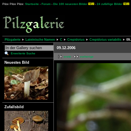
Pilze Pilze Pilze:
Startseite
-
Forum
-
Die 100 neuesten Bilder
-
24 zufällige Bilder
Pilzgalerie
Lateinische Namen
C
Crepidotus
Crepidotus variabilis
09
09.12.2006
Erweiterte Suche
erste
vorherige
Neuestes Bild
Zufallsbild