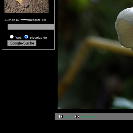
Suchen auf www.pilzepilze.de:
Web
pilzepilze.de
erste
vorherige