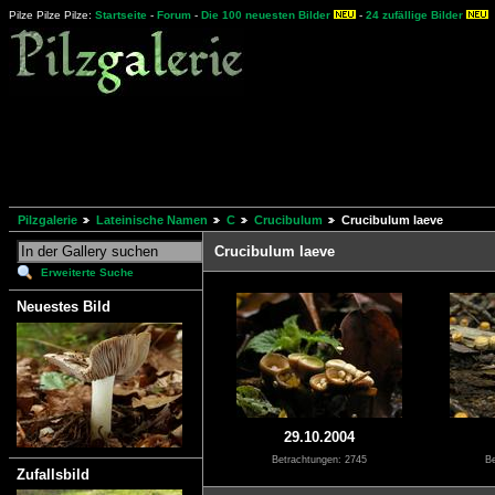
Pilze Pilze Pilze:
Startseite
-
Forum
-
Die 100 neuesten Bilder
-
24 zufällige Bilder
Pilzgalerie
Lateinische Namen
C
Crucibulum
Crucibulum laeve
Crucibulum laeve
Erweiterte Suche
Neuestes Bild
29.10.2004
Betrachtungen: 2745
Be
Zufallsbild