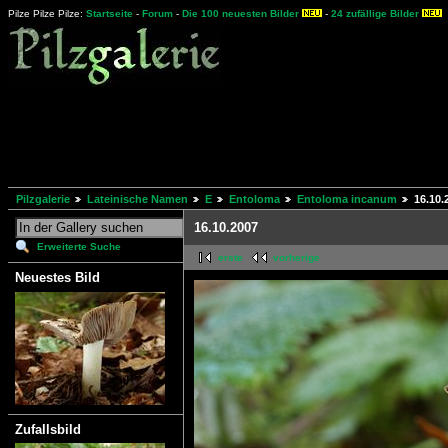
Pilze Pilze Pilze:
Startseite
-
Forum
-
Die 100 neuesten Bilder
-
24 zufällige Bilder
Pilzgalerie
Lateinische Namen
E
Entoloma
Entoloma incanum
16.10.
16.10.2007
Erweiterte Suche
erste
vorherige
Neuestes Bild
Zufallsbild