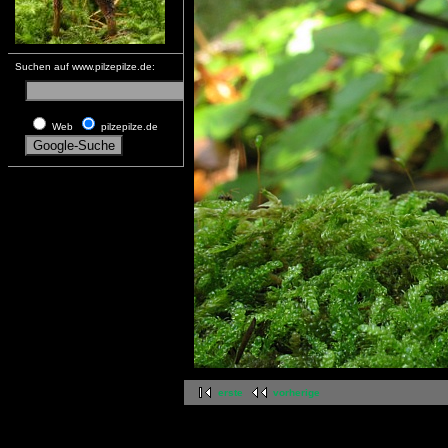
Suchen auf www.pilzepilze.de:
Web
pilzepilze.de
erste
vorherige