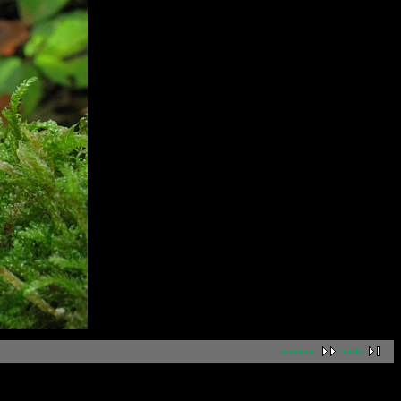
nächste
letzte