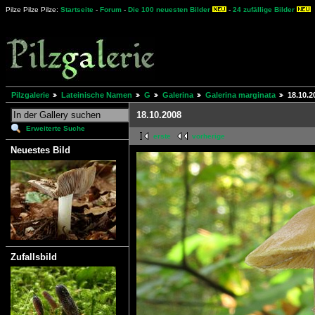
Pilze Pilze Pilze:
Startseite
-
Forum
-
Die 100 neuesten Bilder
-
24 zufällige Bilder
Pilzgalerie
Lateinische Namen
G
Galerina
Galerina marginata
18.10.2
18.10.2008
Erweiterte Suche
erste
vorherige
Neuestes Bild
Zufallsbild