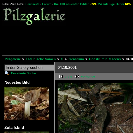
Pilze Pilze Pilze:
Startseite
-
Forum
-
Die 100 neuesten Bilder
-
24 zufällige Bilder
Pilzgalerie
Lateinische Namen
G
Geastrum
Geastrum rufescens
04.1
04.10.2001
Erweiterte Suche
erste
vorherige
Neuestes Bild
Zufallsbild