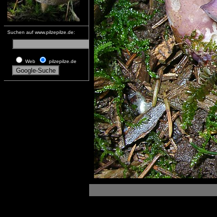
Suchen auf www.pilzepilze.de:
Web
pilzepilze.de