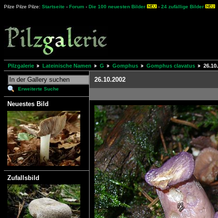
Pilze Pilze Pilze:
Startseite
-
Forum
-
Die 100 neuesten Bilder
-
24 zufällige Bilder
Pilzgalerie
Lateinische Namen
G
Gomphus
Gomphus clavatus
26.10
26.10.2002
Erweiterte Suche
Neuestes Bild
Zufallsbild