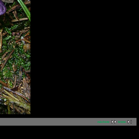
nächste
letzte