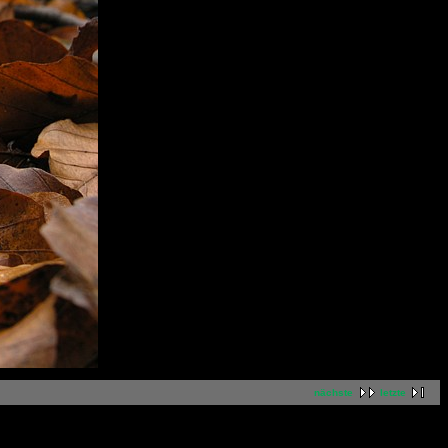
nächste
letzte