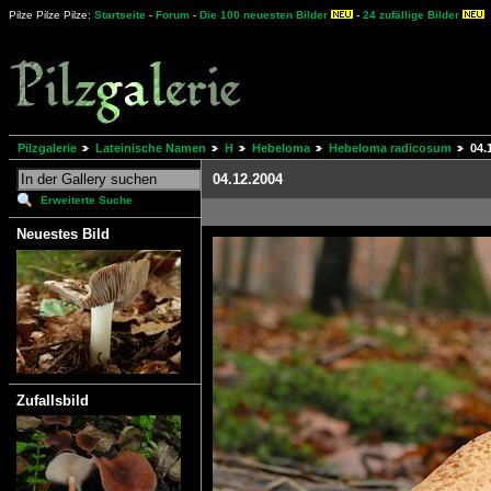
Pilze Pilze Pilze:
Startseite
-
Forum
-
Die 100 neuesten Bilder
-
24 zufällige Bilder
Pilzgalerie
Lateinische Namen
H
Hebeloma
Hebeloma radicosum
04.
04.12.2004
Erweiterte Suche
Neuestes Bild
Zufallsbild