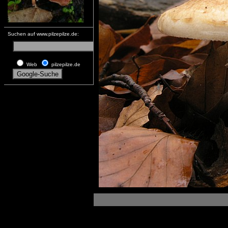
Suchen auf www.pilzepilze.de:
Web
pilzepilze.de