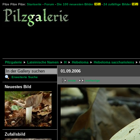
Pilze Pilze Pilze:
Startseite
-
Forum
-
Die 100 neuesten Bilder
-
24 zufällige Bilder
Pilzgalerie
Lateinische Namen
H
Hebeloma
Hebeloma sacchariolens
01.09.2006
Erweiterte Suche
erste
vorherige
Neuestes Bild
Zufallsbild