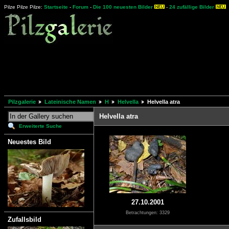
Pilze Pilze Pilze:
Startseite
-
Forum
-
Die 100 neuesten Bilder
-
24 zufällige Bilder
Pilzgalerie
Lateinische Namen
H
Helvella
Helvella atra
Helvella atra
Erweiterte Suche
Neuestes Bild
27.10.2001
Betrachtungen: 3329
Zufallsbild