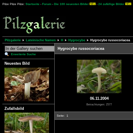
Pilze Pilze Pilze:
Startseite
-
Forum
-
Die 100 neuesten Bilder
-
24 zufällige Bilder
Pilzgalerie
Lateinische Namen
H
Hygrocybe
Hygrocybe russocoriacea
Hygrocybe russocoriacea
Erweiterte Suche
Neuestes Bild
06.11.2004
Betrachtungen: 2577
Zufallsbild
Seite:
1