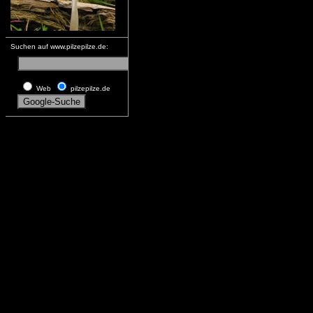
Suchen auf www.pilzepilze.de:
Web
pilzepilze.de